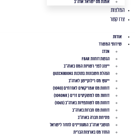
אמנת מס ישראל ארה"ב
המלצות
צרו קשר
אודות
שירותי המשרד
ITIN
הגשת דוחות FBAR
ייצוג לפני רשויות המס בארה"ב
הנהלת חשבונות בתוכנת QuickBooks
ייעוץ מס רילוקיישן לארה"ב
דוחות מס אמריקאים לאזרחים (1040)
דוחות מס למשקיעים זרים ( 1040NR)
דוחות מס לשותפויות בארה"ב (1065)
דוחות מס חברות בארה"ב
פתיחת חברה בארה"ב
תושבי ארה"ב המעוניינים לחזור לישראל
החזר מס בארצות הברית