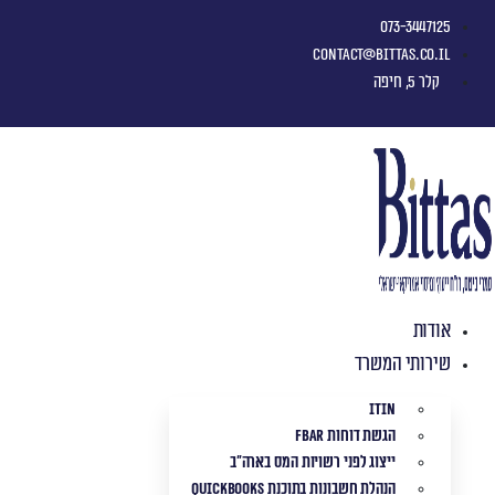
073-3447125
contact@bittas.co.il
קלר 5, חיפה
אודות
שירותי המשרד
ITIN
הגשת דוחות FBAR
ייצוג לפני רשויות המס בארה"ב
הנהלת חשבונות בתוכנת QuickBooks