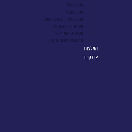
מה זה LLC?
מה זה SSN?
מה זה RSU – מניות חסומות
מס רווחי הון בארה"ב
מס עיזבון אמריקאי
אמנת מס ישראל ארה"ב
המלצות
צרו קשר