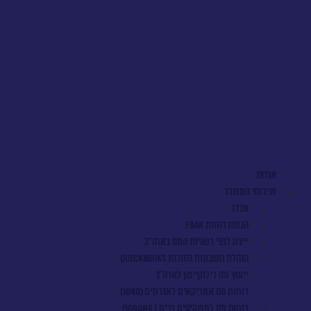
אודות
שירותי המשרד
ITIN
הגשת דוחות FBAR
ייצוג לפני רשויות המס בארה"ב
הנהלת חשבונות בתוכנת QuickBooks
ייעוץ מס רילוקיישן לארה"ב
דוחות מס אמריקאים לאזרחים (1040)
דוחות מס למשקיעים זרים ( 1040NR)